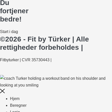
Du
fortjener
bedre!
Start i dag
©2026 - Fit by Türker | Alle
rettigheder forbeholdes |
Fitbyturker | CVR 35730443 |
Hjem
Beregner